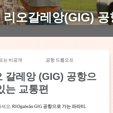
리오갈레앙(GIG) 
또는 비공개
공항 드롭오프
갈레앙 (GIG) 공항으
있는 교통편
하세요.
RIOgaleão GIG 공항으로 가는 파라티.