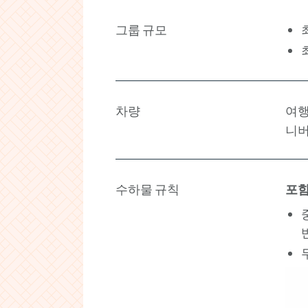
그룹 규모
차량
여행
니버
수하물 규칙
포함