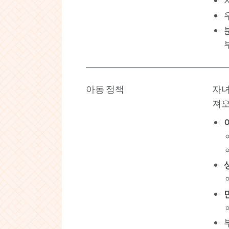
아동 정책
자녀
져오